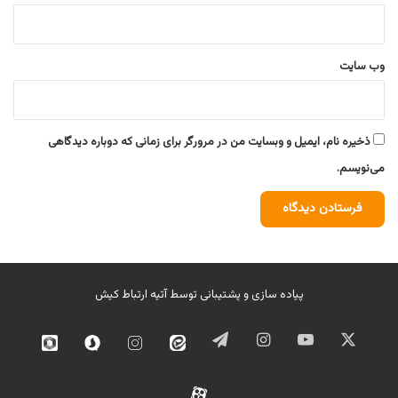
وب‌ سایت
ذخیره نام، ایمیل و وبسایت من در مرورگر برای زمانی که دوباره دیدگاهی
می‌نویسم.
پیاده سازی و پشتیبانی توسط
آتیه ارتباط کیش
ایکس
یوتیوب
اینستاگرام
تلگرام
ایتا
اینستاگرام
سروش
روبیک
02
آپارات