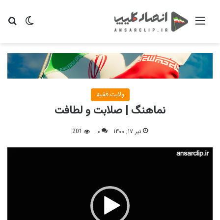
منو
تغییر پو
جس
ولایت فقیه
نماهنگ | صلابت و لطافت
تیر ۱۷, ۱۴۰۰
۰
201
نمایشگر
ویدیو