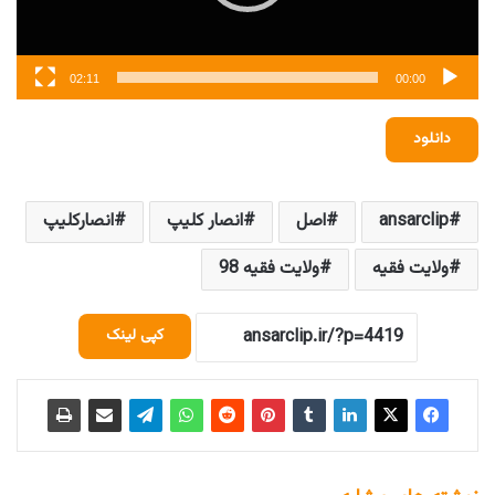
02:11
00:00
دانلود
ansarclip
اصل
انصار کلیپ
انصارکلیپ
ولایت فقیه
ولایت فقیه 98
کپی لینک