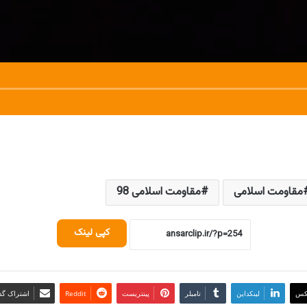
مقاومت اسلامی
مقاومت اسلامی 98
کپی لینک
کس
لینکداین
تامبلر
پینتریست
Reddit
اشتراک گذا