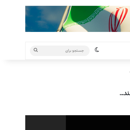
تغییر پوسته
جستجو
برای
ند…