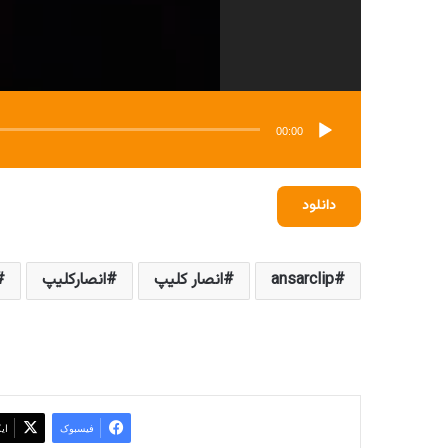
00:00
دانلود
ansarclip
انصار کلیپ
انصارکلیپ
فیسبوک
ای