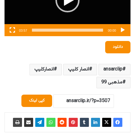
03:57
00:00
دانلود
ansarclip
انصار کلیپ
انصارکلیپ
مذهبی 99
کپی لینک