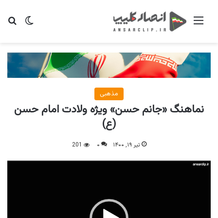
منو
تغییر پو
جس
مذهبی
نماهنگ «جانم حسن» ویژه ولادت امام حسن
(ع)
تیر ۱۹, ۱۴۰۰
۰
201
نمایشگر
ویدیو