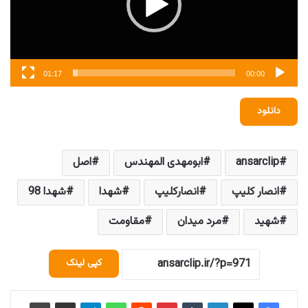
01:17
00:00
دانلود
ansarclip
ابومهدی المهندس
اصل
انصار کلیپ
انصارکلیپ
شهدا
شهدا 98
شهید
مرد میدان
مقاومت
کپی لینک