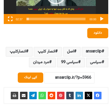
02:37
00:00
دانلود
ansarclip
اصل
انصار کلیپ
انصارکلیپ
سیاسی
سیاسی 99
مرد میدان
کپی لینک