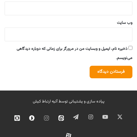
وب‌ سایت
ذخیره نام، ایمیل و وبسایت من در مرورگر برای زمانی که دوباره دیدگاهی
می‌نویسم.
پیاده سازی و پشتیبانی توسط
آتیه ارتباط کیش
ایکس
یوتیوب
اینستاگرام
تلگرام
ایتا
اینستاگرام
سروش
روبیک
02
آپارات