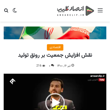
منو
تغییر پو
جس
اقتصادی
نقش افزایش جمعیت بر رونق تولید
تیر ۱۶, ۱۴۰۰
۰
216
نمایشگر
ویدیو