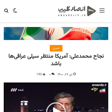
منو
تغییر پو
جس
خبری
نجاح محمدعلی: آمریکا منتظر سیلی عراقی‌ها
باشد
تیر ۲۷, ۱۴۰۰
۰
193
نمایشگر
ویدیو