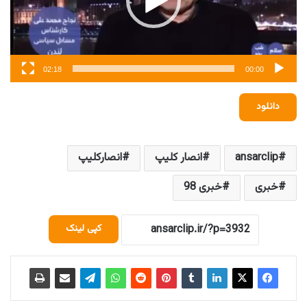
02:18
00:00
دانلود
ansarclip
انصار کلیپ
انصارکلیپ
خبری
خبری 98
کپی لینک