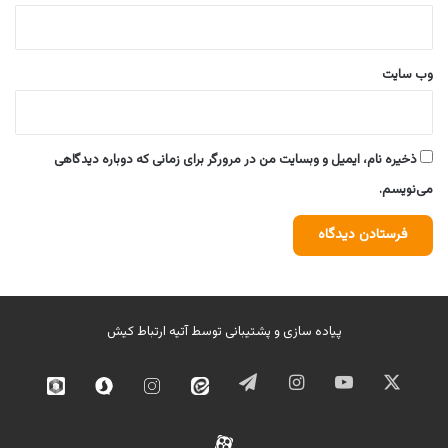
وب‌ سایت
ذخیره نام، ایمیل و وبسایت من در مرورگر برای زمانی که دوباره دیدگاهی
می‌نویسم.
پیاده سازی و پشتیبانی توسط
آتیه ارتباط کیش
ایکس
یوتیوب
اینستاگرام
تلگرام
ایتا
اینستاگرام
سروش
روبیک
02
آپارات