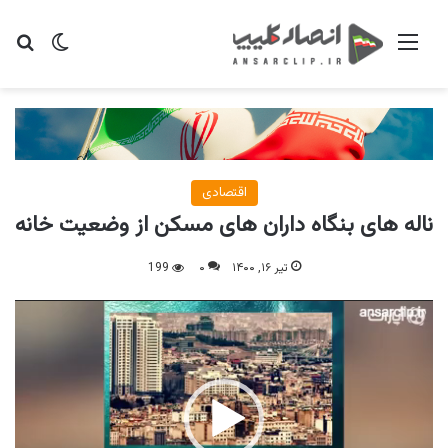
منو
تغییر پو
جس
اقتصادی
ناله های بنگاه داران های مسکن از وضعیت خانه
تیر ۱۶, ۱۴۰۰
۰
199
نمایشگر
ویدیو