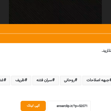
ارید.
جبهه اصلاحات
روحانی
سران فتنه
ظریف
غن
کپی لینک