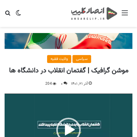
منو
تغییر پو
جس
سیاسی
ولایت فقیه
موشن گرافیک | گفتمان انقلاب در دانشگاه ها
آذر ۲۱, ۱۴۰۱
۰
204
نمایشگر
ویدیو