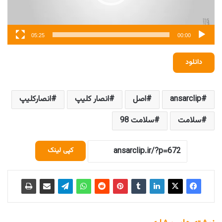
05:25
00:00
دانلود
ansarclip
اصل
انصار کلیپ
انصارکلیپ
سلامت
سلامت 98
کپی لینک