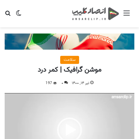
منو
تغییر پو
جس
سلامت
موشن گرافیک | کمر درد
تیر ۱۴, ۱۴۰۰
۰
197
نمایشگر
ویدیو