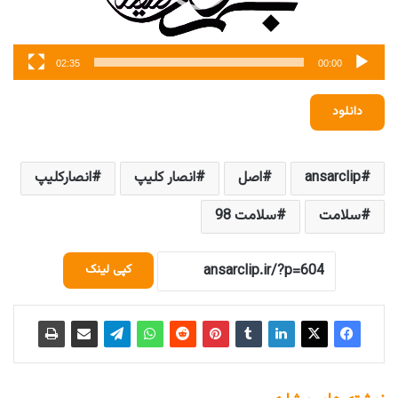
02:35
00:00
دانلود
ansarclip
اصل
انصار کلیپ
انصارکلیپ
سلامت
سلامت 98
کپی لینک