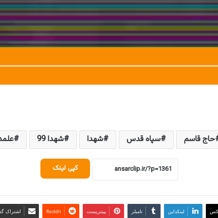
حاج قاسم
سپاه قدس
شهدا
شهدا 99
علمدا
کپی لینک
کس
لینکداین
تامبلر
پینتریست
Reddit
اشتراک گذا