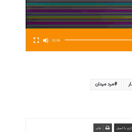
01:06
ر
مرد میدان
ری با ایمیل
چاپ