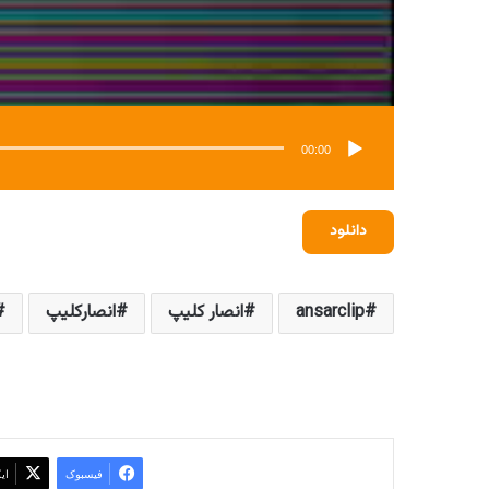
00:00
دانلود
ansarclip
انصار کلیپ
انصارکلیپ
فیسبوک
ای