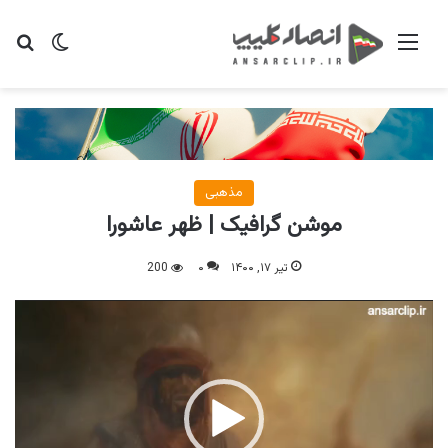
منو
تغییر پو
جس
مذهبی
موشن گرافیک | ظهر عاشورا
تیر ۱۷, ۱۴۰۰
۰
200
نمایشگر
ویدیو