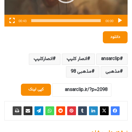
00:43
00:00
دانلود
ansarclip
انصار کلیپ
انصارکلیپ
مذهبی
مذهبی 98
کپی لینک