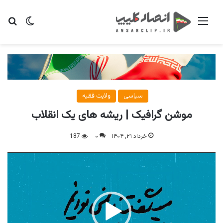
منو
تغییر پو
جس
سیاسی
ولایت فقیه
موشن گرافیک | ریشه های یک انقلاب
خرداد ۲۱, ۱۴۰۴
۰
187
نمایشگر
ویدیو