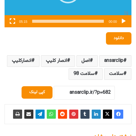
05:15
00:00
دانلود
ansarclip
اصل
انصار کلیپ
انصارکلیپ
سلامت
سلامت 98
کپی لینک