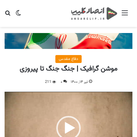
منو
تغییر پو
جس
دفاع مقدس
موشن گرافیک | جنگ جنگ تا پیروزی
تیر ۱۴, ۱۴۰۰
۰
211
نمایشگر
ویدیو