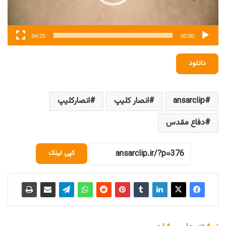
04:25
00:00
دانلود
ansarclip
انصار کلیپ
انصارکلیپ
دفاع مقدس
کپی لینک