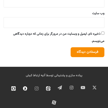
وب‌ سایت
ذخیره نام، ایمیل و وبسایت من در مرورگر برای زمانی که دوباره دیدگاهی
می‌نویسم.
پیاده سازی و پشتیبانی توسط
آتیه ارتباط کیش
ایکس
یوتیوب
اینستاگرام
تلگرام
ایتا
اینستاگرام
سروش
روبیک
02
آپارات