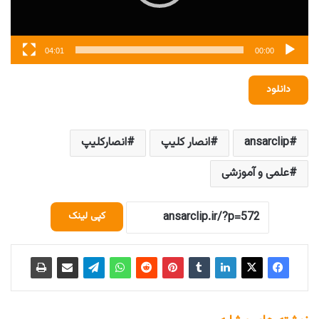
04:01
00:00
دانلود
ansarclip
انصار کلیپ
انصارکلیپ
علمی و آموزشی
کپی لینک