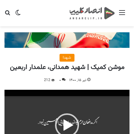
منو
تغییر پو
جس
شهدا
موشن کمیک | شهید همدانی، علمدار اربعین
تیر ۱۵, ۱۴۰۰
۰
212
نمایشگر
ویدیو