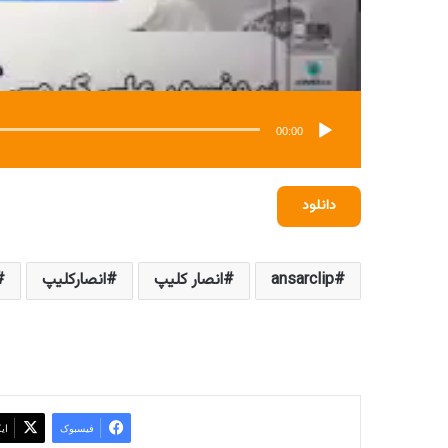
00:00
دانلود
ansarclip
انصار کلیپ
انصارکلیپ
فیسبوک
ای