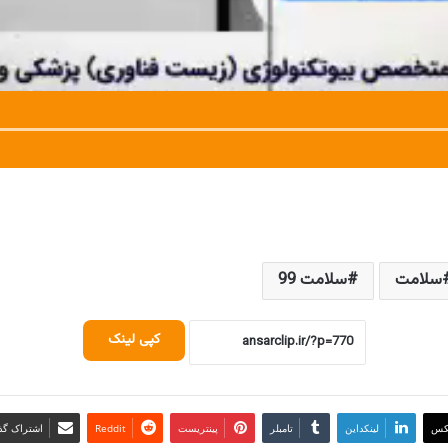
سلامت
سلامت 99
کپی لینک
کس
لینکداین
تامبلر
پینتریست
Reddit
اشتراک گذا