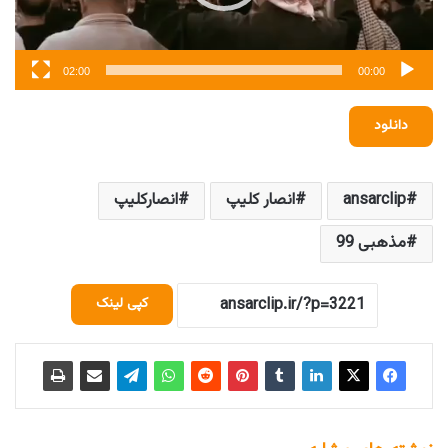
02:00
00:00
دانلود
ansarclip
انصار کلیپ
انصارکلیپ
مذهبی 99
کپی لینک