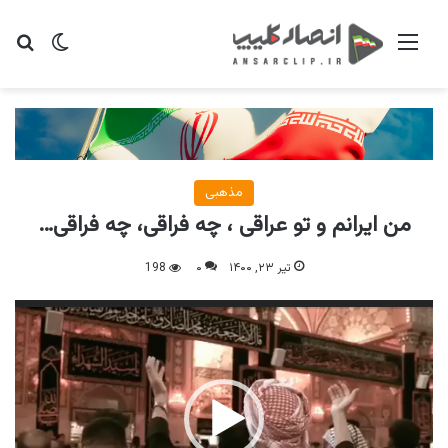
منو
تغییر پو
جس
مذهبی
من ایرانم و تو عراقی ، چه فراقی، چه فراقی…
تیر ۲۳, ۱۴۰۰
۰
198
نمایشگر
ویدیو