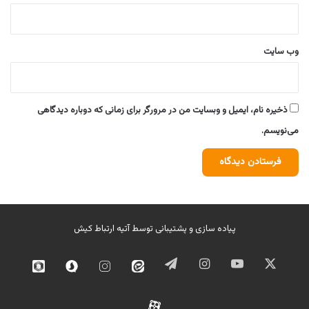
وب‌ سایت
ذخیره نام، ایمیل و وبسایت من در مرورگر برای زمانی که دوباره دیدگاهی
می‌نویسم.
پیاده سازی و پشتیبانی توسط
آتیه ارتباط کیش
ایکس
یوتیوب
اینستاگرام
تلگرام
ایتا
اینستاگرام
سروش
روبیک
02
آپارات