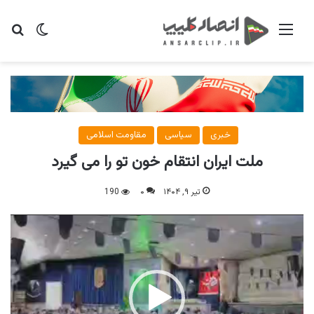
منو
تغییر پو
جس
خبری
سیاسی
مقاومت اسلامی
ملت ایران انتقام خون تو را می گیرد
تیر ۹, ۱۴۰۴
۰
190
نمایشگر
ویدیو