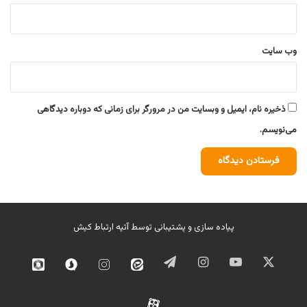
وب‌ سایت
ذخیره نام، ایمیل و وبسایت من در مرورگر برای زمانی که دوباره دیدگاهی
می‌نویسم.
پیاده سازی و پشتیبانی توسط
آتیه ارتباط کیش
ایکس
یوتیوب
اینستاگرام
تلگرام
ایتا
اینستاگرام
سروش
روبیک
02
آپارات