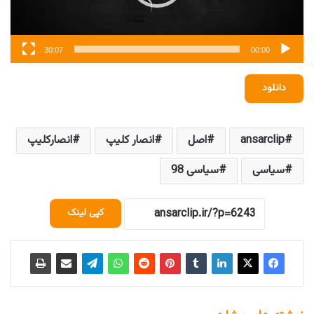
30:07
00:00
دانلود
ansarclip
اصل
انصار کلیپ
انصارکلیپ
سیاسی
سیاسی 98
کپی لینک