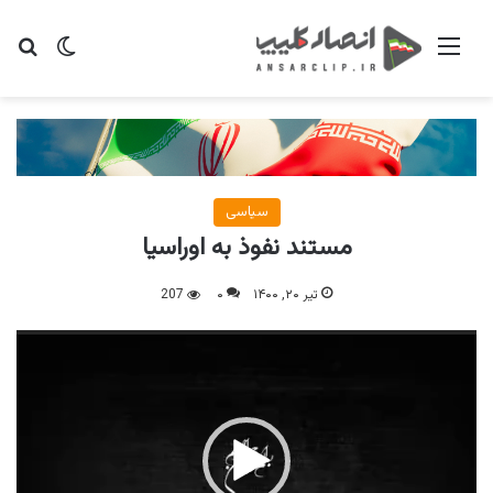
منو
تغییر پو
جس
سیاسی
مستند نفوذ به اوراسیا
تیر ۲۰, ۱۴۰۰
۰
207
نمایشگر
ویدیو