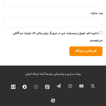
وب‌ سایت
ذخیره نام، ایمیل و وبسایت من در مرورگر برای زمانی که دوباره دیدگاهی
می‌نویسم.
پیاده سازی و پشتیبانی توسط
آتیه ارتباط کیش
ایکس
یوتیوب
اینستاگرام
تلگرام
ایتا
اینستاگرام
سروش
روبیک
02
آپارات