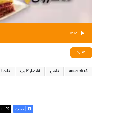
00:00
دانلود
ansarclip
اصل
انصار کلیپ
انصار
فیسبوک
ای