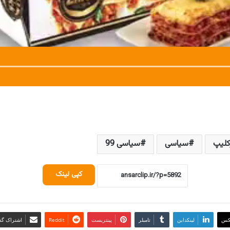
کلیپ
سیاسی
سیاسی 99
کپی لینک
کس
لینکداین
تامبلر
پینتریست
Reddit
اشتراک گذا