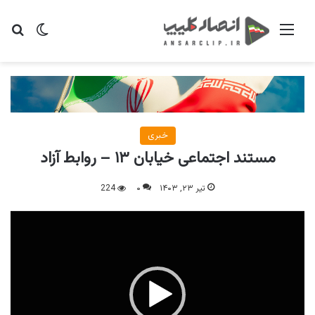
منو
تغییر پو
جس
خبری
مستند اجتماعی خیابان ۱۳ – روابط آزاد
تیر ۲۳, ۱۴۰۳
۰
224
نمایشگر
ویدیو