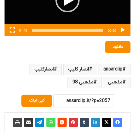
04:49
00:00
دانلود
ansarclip
انصار کلیپ
انصارکلیپ
مذهبی
مذهبی 98
کپی لینک