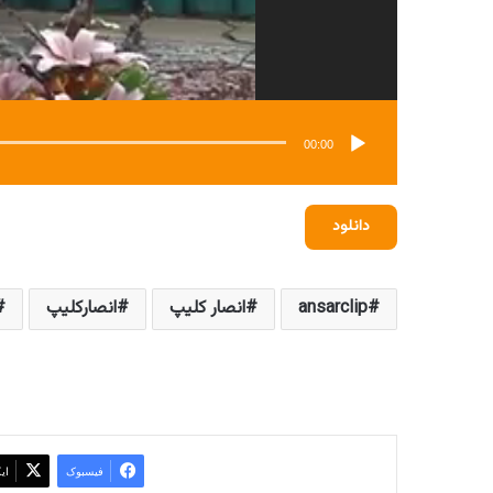
00:00
دانلود
ansarclip
انصار کلیپ
انصارکلیپ
فیسبوک
ای