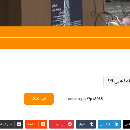
مذهبی 99
کپی لینک
کس
لینکداین
تامبلر
پینتریست
Reddit
اشتراک گذا