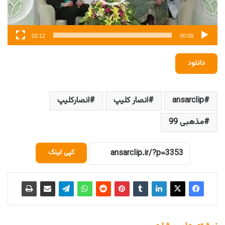
02:12
00:00
دانلود
ansarclip
انصار کلیپ
انصارکلیپ
مذهبی 99
کپی لینک