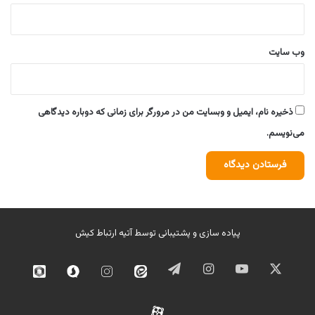
وب‌ سایت
ذخیره نام، ایمیل و وبسایت من در مرورگر برای زمانی که دوباره دیدگاهی
می‌نویسم.
پیاده سازی و پشتیبانی توسط
آتیه ارتباط کیش
ایکس
یوتیوب
اینستاگرام
تلگرام
ایتا
اینستاگرام
سروش
روبیک
02
آپارات