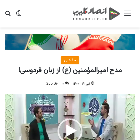
منو
تغییر پو
جس
مذهبی
مدح امیرالمؤمنین (ع) از زبان فردوسی!
تیر ۱۹, ۱۴۰۰
۰
205
نمایشگر
ویدیو