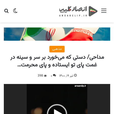
منو
تغییر پو
جس
مذهبی
مداحی/ دستی که می‌خورد بر سر و سینه در
غمت پای تو ایستاده و پای محرمت…
تیر ۱۹, ۱۴۰۰
۰
398
نمایشگر
ویدیو