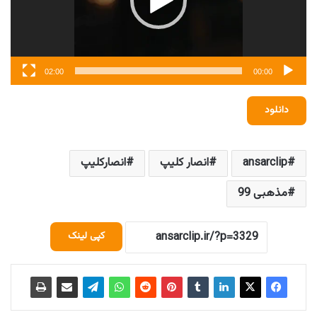
02:00
00:00
دانلود
ansarclip
انصار کلیپ
انصارکلیپ
مذهبی 99
کپی لینک