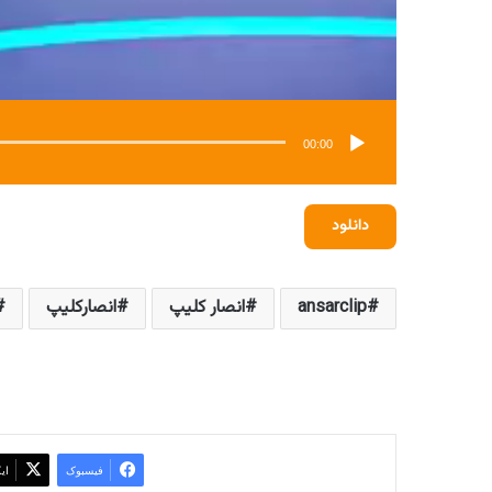
00:00
دانلود
ansarclip
انصار کلیپ
انصارکلیپ
فیسبوک
ای