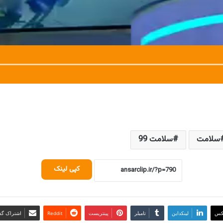
سلامت
سلامت 99
کپی لینک
کس
لینکداین
تامبلر
پینتریست
Reddit
اشتراک گذا