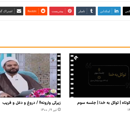
کس
لینکداین
تامبلر
پینتریست
Reddit
اشتراک گذا
زیرکی وارونه!! / دروغ و دغل و فریب
تیر ۱۹, ۱۴۰۰