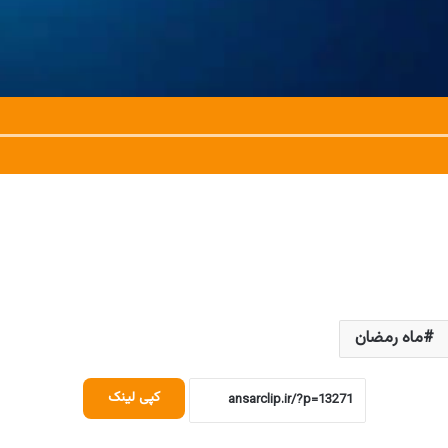
ماه رمضان
کپی لینک