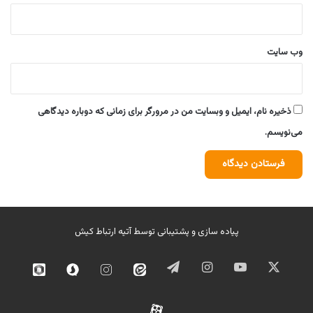
وب‌ سایت
ذخیره نام، ایمیل و وبسایت من در مرورگر برای زمانی که دوباره دیدگاهی
می‌نویسم.
پیاده سازی و پشتیبانی توسط
آتیه ارتباط کیش
ایکس
یوتیوب
اینستاگرام
تلگرام
ایتا
اینستاگرام
سروش
روبیک
02
آپارات