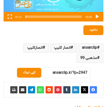
02:14
00:00
دانلود
ansarclip
انصار کلیپ
انصارکلیپ
مذهبی 99
کپی لینک