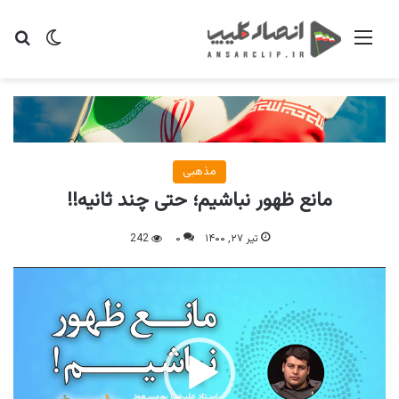
منو
تغییر پو
جس
مذهبی
مانع ظهور نباشیم؛ حتی چند ثانیه!!
تیر ۲۷, ۱۴۰۰
۰
242
نمایشگر
ویدیو