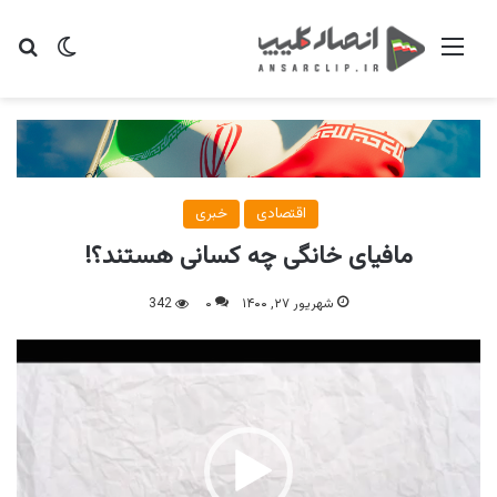
منو
تغییر پو
جس
اقتصادی
خبری
مافیای خانگی چه کسانی هستند؟!
شهریور ۲۷, ۱۴۰۰
۰
342
نمایشگر
ویدیو