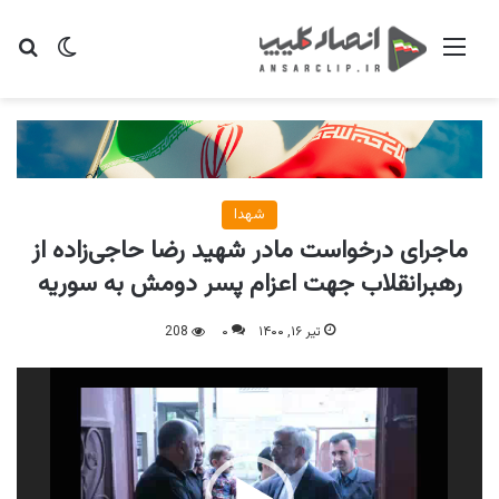
منو
تغییر پو
جس
شهدا
ماجرای درخواست مادر شهید رضا حاجی‌زاده از
رهبرانقلاب جهت اعزام پسر دومش به سوریه
تیر ۱۶, ۱۴۰۰
۰
208
نمایشگر
ویدیو