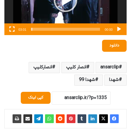
03:01
00:00
دانلود
ansarclip
انصار کلیپ
انصارکلیپ
شهدا
شهدا 99
کپی لینک