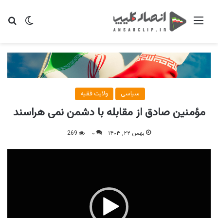
منو
تغییر پو
جس
سیاسی
ولایت فقیه
مؤمنین صادق از مقابله با دشمن نمی هراسند
بهمن ۲۲, ۱۴۰۳
۰
269
نمایشگر
ویدیو