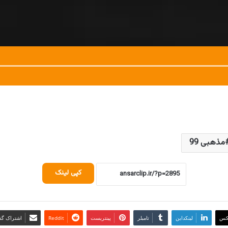
مذهبی 99
کپی لینک
کس
لینکداین
تامبلر
پینتریست
Reddit
اشتراک گذا