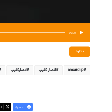
00:00
دانلود
ansarclip
انصار کلیپ
انصارکلیپ
فیسبوک
ای