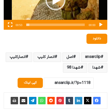
00:53
00:00
دانلود
ansarclip
اصل
انصار کلیپ
انصارکلیپ
شهدا
شهدا 98
کپی لینک