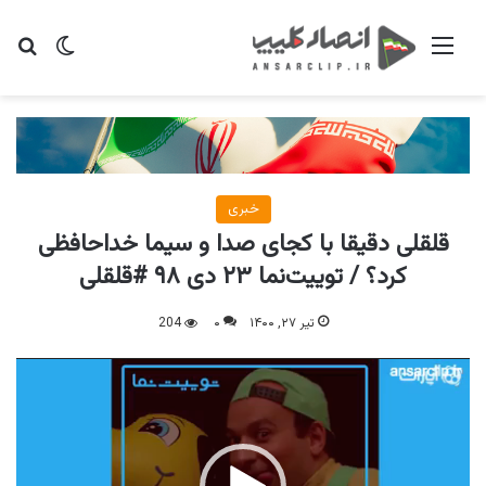
منو
تغییر پو
جس
خبری
قلقلی دقیقا با کجای صدا و سیما خداحافظی
کرد؟ / توییت‌نما ۲۳ دی ۹۸ #قلقلی
تیر ۲۷, ۱۴۰۰
۰
204
نمایشگر
ویدیو