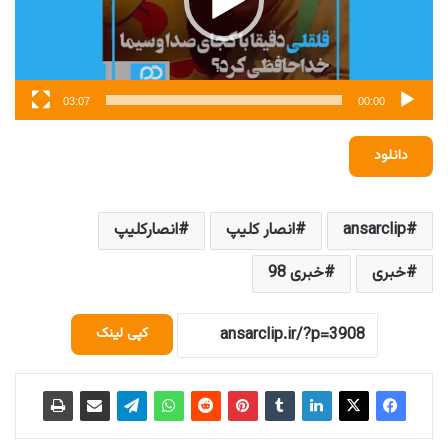
03:07
00:00
دانلود
ansarclip
انصار کلیپ
انصارکلیپ
خبری
خبری 98
کپی لینک