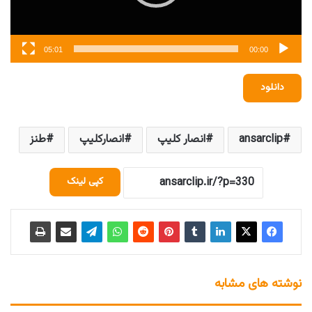
05:01
00:00
دانلود
ansarclip
انصار کلیپ
انصارکلیپ
طنز
کپی لینک
نوشته های مشابه