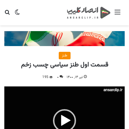
منو
تغییر پو
جس
طنز
قسمت اول طنز سیاسی چسب زخم
تیر ۱۴, ۱۴۰۰
۰
195
نمایشگر
ویدیو