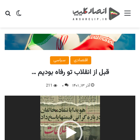
منو
تغییر پو
جس
اقتصادی
سیاسی
قبل از انقلاب تو رفاه بودیم …
آذر ۱۳, ۱۴۰۱
۰
211
نمایشگر
ویدیو