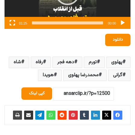
01:25
00:00
دانلود
پهلوی
تورم
دهه فجر
رفاه
شاه
گرانی
محمدرضا پهلوی
هویدا
کپی لینک