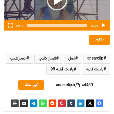
08:41
00:00
دانلود
ansarclip
اصل
انصار کلیپ
انصارکلیپ
ولایت فقیه
ولایت فقیه 98
کپی لینک