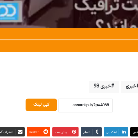
خبری
خبری 98
کپی لینک
کس
لینکداین
تامبلر
پینتریست
Reddit
اشتراک گذا