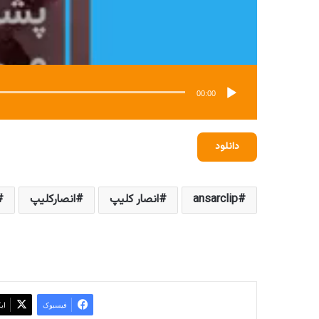
00:00
دانلود
ansarclip
انصار کلیپ
انصارکلیپ
فیسبوک
ای