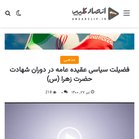
منو
تغییر پو
جس
مذهبی
فضیلت سیاسی عقیده عامه در دوران شهادت
حضرت زهرا (س)
تیر ۲۷, ۱۴۰۰
۰
218
نمایشگر
ویدیو