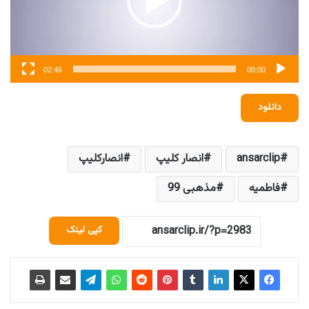
02:46
00:00
دانلود
ansarclip
انصار کلیپ
انصارکلیپ
فاطمیه
مذهبی 99
کپی لینک