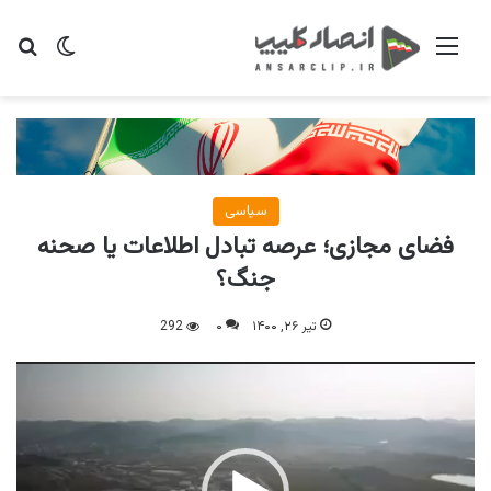
منو
تغییر پو
جس
سیاسی
فضای مجازی؛ عرصه تبادل اطلاعات یا صحنه
جنگ؟
تیر ۲۶, ۱۴۰۰
۰
292
نمایشگر
ویدیو