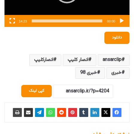
14:23
00:00
دانلود
ansarclip
انصار کلیپ
انصارکلیپ
خبری
خبری 98
کپی لینک