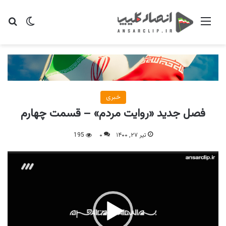
منو
تغییر پو
جس
خبری
فصل جدید «روایت مردم» – قسمت چهارم
تیر ۲۷, ۱۴۰۰
۰
195
نمایشگر
ویدیو