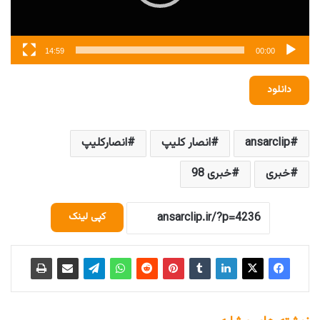
14:59
00:00
دانلود
ansarclip
انصار کلیپ
انصارکلیپ
خبری
خبری 98
کپی لینک