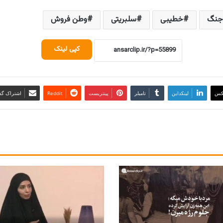
جنگ
خطیبی
سلبریتی
وطن فروش
کپی لینک
کس
لینکداین
تامبلر
پینتریست
Reddit
اشتراک گذا