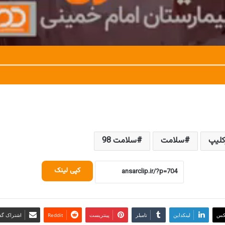
کلیپ
سلامت
سلامت 98
کپی لینک
کس
لینکداین
تامبلر
پینتریست
Reddit
اشتراک گذا