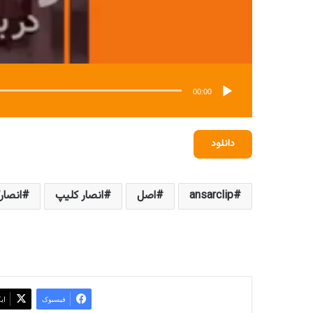
00:00
دانلود
ansarclip
اصل
انصار کلیپ
انصار
فیسبوک
ای