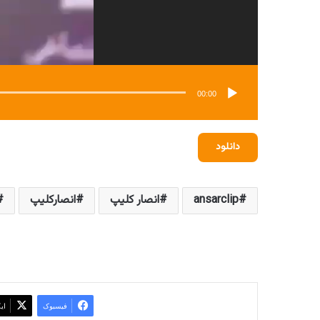
00:00
دانلود
ansarclip
انصار کلیپ
انصارکلیپ
فیسبوک
ای