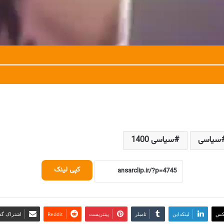
سیاسی
سیاسی 1400
کپی لینک
کس
لینکداین
تامبلر
پینتریست
Reddit
اشتراک گذا