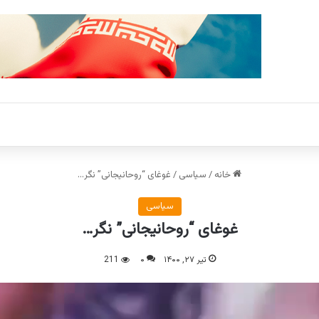
خانه
/
سیاسی
/
غوغای “روحانیجانی” نگر…
سیاسی
غوغای “روحانیجانی” نگر…
تیر ۲۷, ۱۴۰۰
۰
211